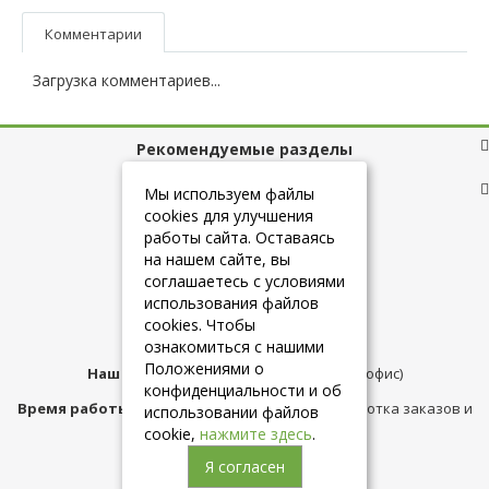
Комментарии
Загрузка комментариев...
Рекомендуемые разделы
Полезные ссылки
Мы используем файлы
cookies для улучшения
работы сайта. Оставаясь
на нашем сайте, вы
+7 (925) 084-10-60
соглашаетесь с условиями
использования файлов
cookies. Чтобы
info@belmebelshop.ru
ознакомиться с нашими
Положениями о
Наш адрес:
Москва
,
ул.Плещеева д.12 (офис)
конфиденциальности и об
Время работы магазина:
с 10:00 до 21:00 (обработка заказов и
использовании файлов
консультация)
cookie,
нажмите здесь
.
Я согласен