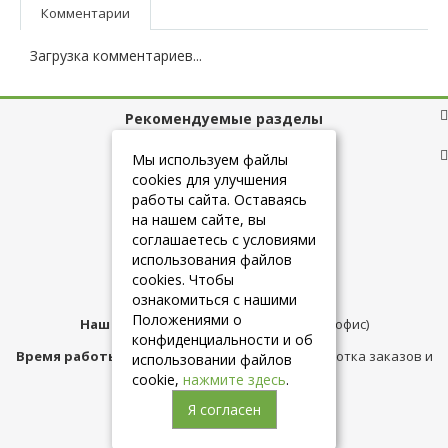
Комментарии
Загрузка комментариев...
Рекомендуемые разделы
Полезные ссылки
Мы используем файлы
cookies для улучшения
работы сайта. Оставаясь
на нашем сайте, вы
+7 (925) 084-10-60
соглашаетесь с условиями
использования файлов
cookies. Чтобы
info@belmebelshop.ru
ознакомиться с нашими
Положениями о
Наш адрес:
Москва
,
ул.Плещеева д.12 (офис)
конфиденциальности и об
Время работы магазина:
с 10:00 до 21:00 (обработка заказов и
использовании файлов
консультация)
cookie,
нажмите здесь
.
Я согласен