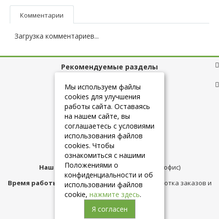
Комментарии
Загрузка комментариев...
Рекомендуемые разделы
Полезные ссылки
Мы используем файлы
cookies для улучшения
работы сайта. Оставаясь
на нашем сайте, вы
+7 (925) 084-10-60
соглашаетесь с условиями
использования файлов
cookies. Чтобы
info@belmebelshop.ru
ознакомиться с нашими
Положениями о
Наш адрес:
Москва
,
ул.Плещеева д.12 (офис)
конфиденциальности и об
Время работы магазина:
с 10:00 до 21:00 (обработка заказов и
использовании файлов
консультация)
cookie,
нажмите здесь
.
Я согласен