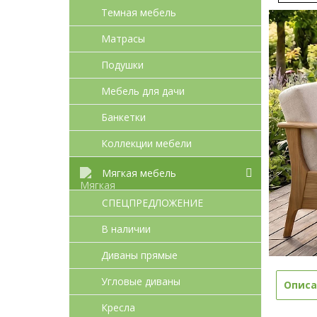
Темная мебель
Матрасы
Подушки
Мебель для дачи
Банкетки
Коллекции мебели
Мягкая мебель
СПЕЦПРЕДЛОЖЕНИЕ
В наличии
Диваны прямые
Угловые диваны
Описа
Кресла