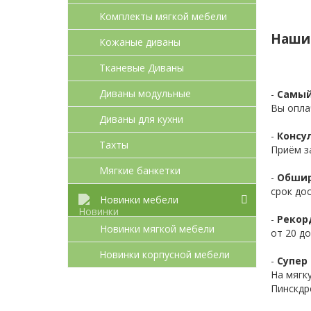
Комплекты мягкой мебели
Наши
Кожаные диваны
Тканевые Диваны
Диваны модульные
-
Самый
Вы опла
Диваны для кухни
-
Консул
Тахты
Приём з
Мягкие банкетки
-
Обшир
срок до
Новинки мебели
-
Рекор
Новинки мягкой мебели
от 20 до
Новинки корпусной мебели
-
Супер 
На мягк
Пинскдр