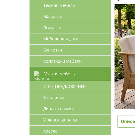
Темная мебель
Матрасы
Подушки
Мебель для дачи
Банкетки
Коллекции мебели
Мягкая мебель
СПЕЦПРЕДЛОЖЕНИЕ
В наличии
Диваны прямые
Угловые диваны
Описа
Кресла