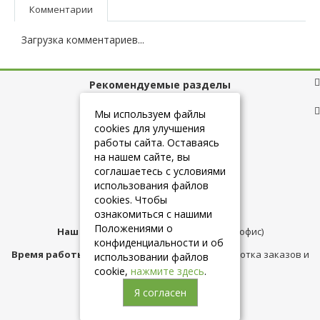
Комментарии
Загрузка комментариев...
Рекомендуемые разделы
Полезные ссылки
Мы используем файлы
cookies для улучшения
работы сайта. Оставаясь
на нашем сайте, вы
+7 (925) 084-10-60
соглашаетесь с условиями
использования файлов
cookies. Чтобы
info@belmebelshop.ru
ознакомиться с нашими
Положениями о
Наш адрес:
Москва
,
ул.Плещеева д.12 (офис)
конфиденциальности и об
Время работы магазина:
с 10:00 до 21:00 (обработка заказов и
использовании файлов
консультация)
cookie,
нажмите здесь
.
Я согласен