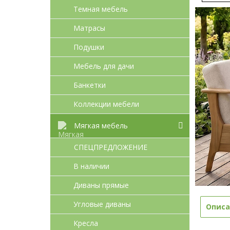
Темная мебель
Матрасы
Подушки
Мебель для дачи
Банкетки
Коллекции мебели
Мягкая мебель
СПЕЦПРЕДЛОЖЕНИЕ
В наличии
Диваны прямые
Угловые диваны
Описа
Кресла