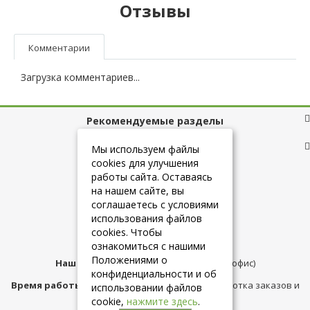
Отзывы
Комментарии
Загрузка комментариев...
Рекомендуемые разделы
Полезные ссылки
Мы используем файлы
cookies для улучшения
работы сайта. Оставаясь
на нашем сайте, вы
+7 (925) 084-10-60
соглашаетесь с условиями
использования файлов
cookies. Чтобы
info@belmebelshop.ru
ознакомиться с нашими
Положениями о
Наш адрес:
Москва
,
ул.Плещеева д.12 (офис)
конфиденциальности и об
Время работы магазина:
с 10:00 до 21:00 (обработка заказов и
использовании файлов
консультация)
cookie,
нажмите здесь
.