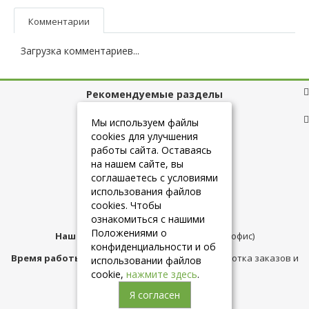
Комментарии
Загрузка комментариев...
Рекомендуемые разделы
Полезные ссылки
Мы используем файлы
cookies для улучшения
работы сайта. Оставаясь
на нашем сайте, вы
+7 (925) 084-10-60
соглашаетесь с условиями
использования файлов
cookies. Чтобы
info@belmebelshop.ru
ознакомиться с нашими
Положениями о
Наш адрес:
Москва
,
ул.Плещеева д.12 (офис)
конфиденциальности и об
Время работы магазина:
с 10:00 до 21:00 (обработка заказов и
использовании файлов
консультация)
cookie,
нажмите здесь
.
Я согласен