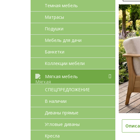
Темная мебель
Матрасы
Подушки
Мебель для дачи
Банкетки
Коллекции мебели
Мягкая мебель
СПЕЦПРЕДЛОЖЕНИЕ
В наличии
Диваны прямые
Угловые диваны
Описа
Кресла