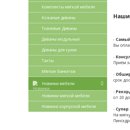
Комплекты мягкой мебели
Наши
Кожаные диваны
Тканевые Диваны
Диваны модульные
-
Самый
Вы опла
Диваны для кухни
-
Консул
Тахты
Приём з
Мягкие банкетки
-
Обшир
срок до
Новинки мебели
-
Рекор
Новинки мягкой мебели
от 20 до
Новинки корпусной мебели
-
Супер 
На мягк
Пинскдр