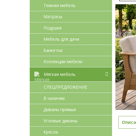
Темная мебель
Матрасы
Подушки
Мебель для дачи
Банкетки
Коллекции мебели
Мягкая мебель
СПЕЦПРЕДЛОЖЕНИЕ
В наличии
Диваны прямые
Угловые диваны
Описа
Кресла