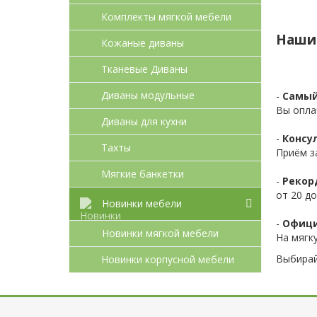
Комплекты мягкой мебели
Наши
Кожаные диваны
Тканевые Диваны
Диваны модульные
-
Самый
Вы опла
Диваны для кухни
-
Консул
Тахты
Приём з
Мягкие банкетки
-
Рекор
от 20 до
Новинки мебели
-
Офици
Новинки мягкой мебели
На мягк
Выбирай
Новинки корпусной мебели