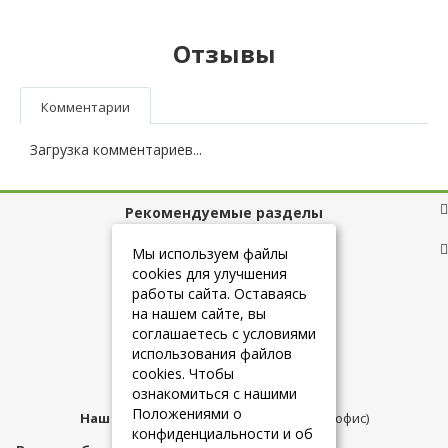
Отзывы
Комментарии
Загрузка комментариев...
Рекомендуемые разделы
Полезные ссылки
Мы используем файлы
cookies для улучшения
работы сайта. Оставаясь
на нашем сайте, вы
+7 (925) 084-10-60
соглашаетесь с условиями
использования файлов
cookies. Чтобы
info@belmebelshop.ru
ознакомиться с нашими
Положениями о
Наш адрес:
Москва
,
ул.Плещеева д.12 (офис)
конфиденциальности и об