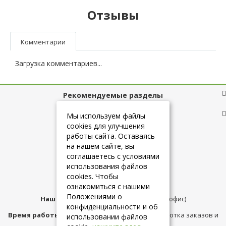
Отзывы
Комментарии
Загрузка комментариев...
Рекомендуемые разделы
Полезные ссылки
Мы используем файлы
cookies для улучшения
работы сайта. Оставаясь
на нашем сайте, вы
+7 (925) 084-10-60
соглашаетесь с условиями
использования файлов
cookies. Чтобы
info@belmebelshop.ru
ознакомиться с нашими
Положениями о
Наш адрес:
Москва
,
ул.Плещеева д.12 (офис)
конфиденциальности и об
Время работы магазина:
с 10:00 до 21:00 (обработка заказов и
использовании файлов