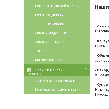
Комплекты мягкой мебели
Наши
Кожаные диваны
Тканевые Диваны
-
Самый
Вы опла
Диваны модульные
-
Консул
Диваны для кухни
Приём з
Тахты
-
Обшир
Мягкие банкетки
срок до
-
Рекор
Новинки мебели
от 20 до
Новинки мягкой мебели
-
Супер 
Новинки корпусной мебели
На мягк
Пинскдр