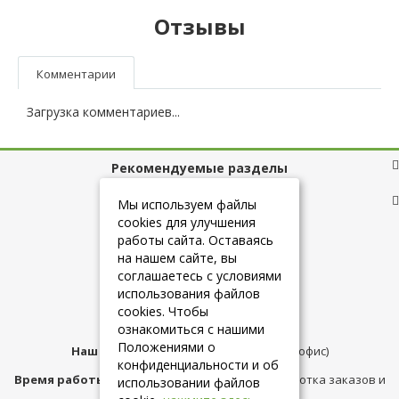
Отзывы
Комментарии
Загрузка комментариев...
Рекомендуемые разделы
Полезные ссылки
Мы используем файлы
cookies для улучшения
работы сайта. Оставаясь
на нашем сайте, вы
+7 (925) 084-10-60
соглашаетесь с условиями
использования файлов
cookies. Чтобы
info@belmebelshop.ru
ознакомиться с нашими
Положениями о
Наш адрес:
Москва
,
ул.Плещеева д.12 (офис)
конфиденциальности и об
Время работы магазина:
с 10:00 до 21:00 (обработка заказов и
использовании файлов