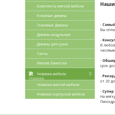
Наши
Комплекты мягкой мебели
Кожаные диваны
-
Самый
Тканевые Диваны
Вы опла
Диваны модульные
-
Консул
Диваны для кухни
В любое
часовым
Тахты
-
Обшир
Мягкие банкетки
срок до
Новинки мебели
-
Рекор
от 20 до
Новинки мягкой мебели
-
Супер 
Новинки корпусной мебели
На мягк
Пинскдр