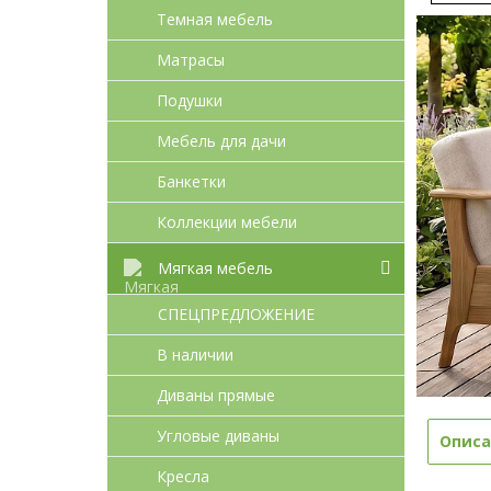
Темная мебель
Матрасы
Подушки
Мебель для дачи
Банкетки
Коллекции мебели
Мягкая мебель
СПЕЦПРЕДЛОЖЕНИЕ
В наличии
Диваны прямые
Угловые диваны
Описа
Кресла