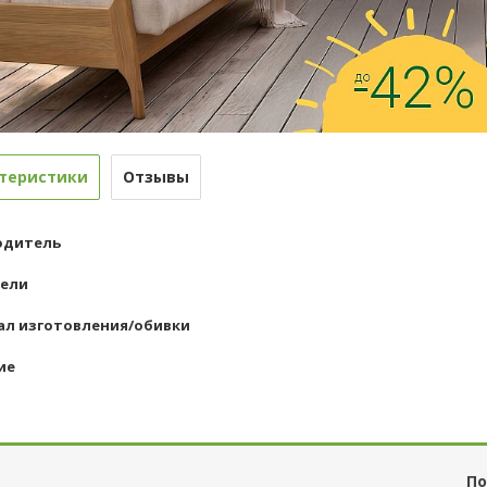
теристики
Отзывы
одитель
бели
л изготовления/обивки
ие
По