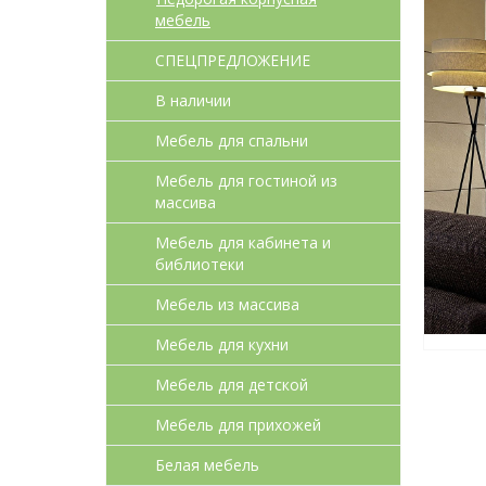
мебель
СПЕЦПРЕДЛОЖЕНИЕ
В наличии
Мебель для спальни
Мебель для гостиной из
массива
Мебель для кабинета и
библиотеки
Мебель из массива
Мебель для кухни
Мебель для детcкой
Мебель для прихожей
Белая мебель