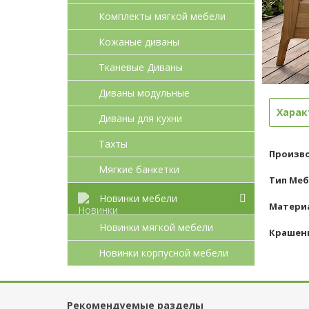
Комплекты мягкой мебели
Кожаные диваны
Тканевые Диваны
Диваны модульные
Харак
Диваны для кухни
Тахты
Произв
Мягкие банкетки
Тип Ме
Новинки мебели
Материа
Новинки мягкой мебели
Крашен
Новинки корпусной мебели
Рекомендуемые разделы