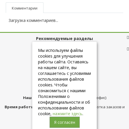
Комментарии
Загрузка комментариев...
Рекомендуемые разделы
Полезные ссылки
Мы используем файлы
cookies для улучшения
работы сайта. Оставаясь
на нашем сайте, вы
+7 (925) 084-10-60
соглашаетесь с условиями
использования файлов
cookies. Чтобы
info@belmebelshop.ru
ознакомиться с нашими
Положениями о
Наш адрес:
Москва
,
ул.Плещеева д.12 (офис)
конфиденциальности и об
Время работы магазина:
с 10:00 до 21:00 (обработка заказов и
использовании файлов
консультация)
cookie,
нажмите здесь
.
Я согласен