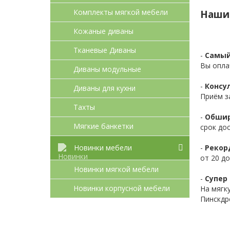
Комплекты мягкой мебели
Наши
Кожаные диваны
Тканевые Диваны
-
Самый
Вы опла
Диваны модульные
-
Консул
Диваны для кухни
Приём з
Тахты
-
Обшир
Мягкие банкетки
срок до
-
Рекор
Новинки мебели
от 20 до
Новинки мягкой мебели
-
Супер 
Новинки корпусной мебели
На мягк
Пинскдр