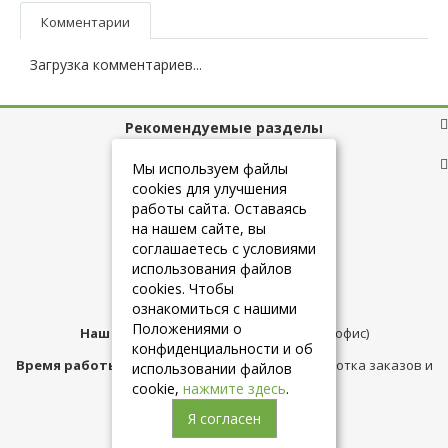
Комментарии
Загрузка комментариев...
Рекомендуемые разделы
Полезные ссылки
Мы используем файлы
cookies для улучшения
работы сайта. Оставаясь
на нашем сайте, вы
+7 (925) 084-10-60
соглашаетесь с условиями
использования файлов
cookies. Чтобы
info@belmebelshop.ru
ознакомиться с нашими
Положениями о
Наш адрес:
Москва
,
ул.Плещеева д.12 (офис)
конфиденциальности и об
Время работы магазина:
с 10:00 до 21:00 (обработка заказов и
использовании файлов
консультация)
cookie,
нажмите здесь
.
Я согласен