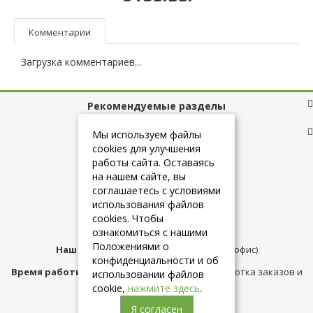
Комментарии
Загрузка комментариев...
Рекомендуемые разделы
Полезные ссылки
Мы используем файлы
cookies для улучшения
работы сайта. Оставаясь
на нашем сайте, вы
+7 (925) 084-10-60
соглашаетесь с условиями
использования файлов
cookies. Чтобы
info@belmebelshop.ru
ознакомиться с нашими
Положениями о
Наш адрес:
Москва
,
ул.Плещеева д.12 (офис)
конфиденциальности и об
Время работы магазина:
с 10:00 до 21:00 (обработка заказов и
использовании файлов
консультация)
cookie,
нажмите здесь
.
Я согласен