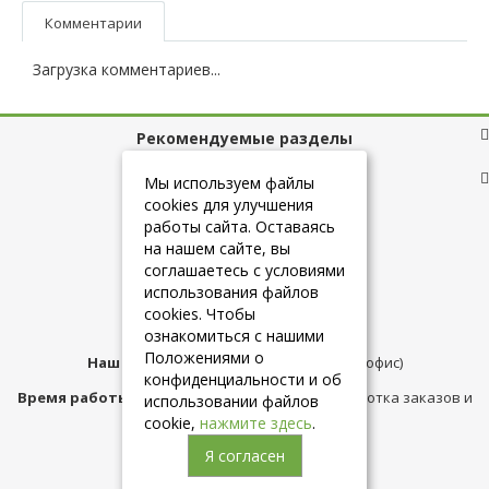
Комментарии
Загрузка комментариев...
Рекомендуемые разделы
Полезные ссылки
Мы используем файлы
cookies для улучшения
работы сайта. Оставаясь
на нашем сайте, вы
+7 (925) 084-10-60
соглашаетесь с условиями
использования файлов
cookies. Чтобы
info@belmebelshop.ru
ознакомиться с нашими
Положениями о
Наш адрес:
Москва
,
ул.Плещеева д.12 (офис)
конфиденциальности и об
Время работы магазина:
с 10:00 до 21:00 (обработка заказов и
использовании файлов
консультация)
cookie,
нажмите здесь
.
Я согласен