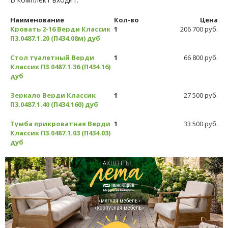
Наименование
Кол-во
Цена
Кровать 2-16 Верди Классик
1
206 700 руб.
П3.0487.1.20 (П434.08м) дуб
Стол туалетный Верди
1
66 800 руб.
Классик П3.0487.1.36 (П434.16)
дуб
Зеркало Верди Классик
1
27 500 руб.
П3.0487.1.40 (П434.160) дуб
Тумба прикроватная Верди
1
33 500 руб.
Классик П3.0487.1.03 (П434.03)
дуб