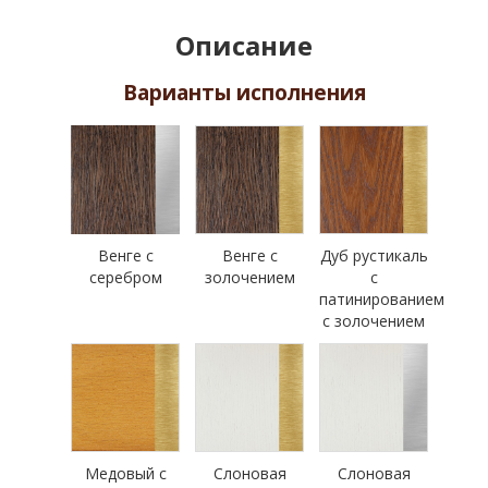
Описание
Варианты исполнения
Венге с
Венге с
Дуб рустикаль
серебром
золочением
с
патинированием
с золочением
Медовый с
Слоновая
Слоновая