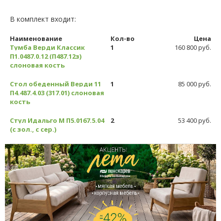
В комплект входит:
Наименование
Кол-во
Цена
Тумба Верди Классик
1
160 800 руб.
П1.0487.0.12 (П487.12з)
слоновая кость
Стол обеденный Верди 11
1
85 000 руб.
П4.487.4.03 (317.01) слоновая
кость
Стул Идальго М П5.0167.5.04
2
53 400 руб.
(с зол., с сер.)