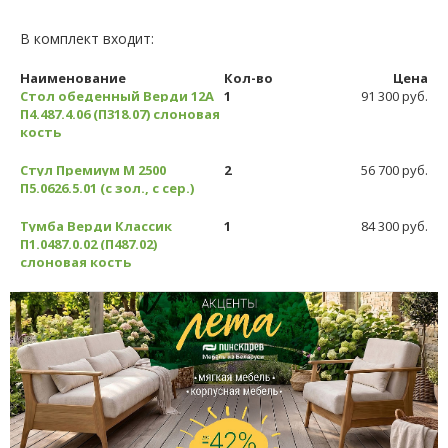
В комплект входит:
Наименование
Кол-во
Цена
Стол обеденный Верди 12А
1
91 300 руб.
П4.487.4.06 (П318.07) слоновая
кость
Стул Премиум М 2500
2
56 700 руб.
П5.0626.5.01 (с зол., с сер.)
Тумба Верди Классик
1
84 300 руб.
П1.0487.0.02 (П487.02)
слоновая кость