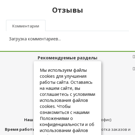
Отзывы
Комментарии
Загрузка комментариев...
Рекомендуемые разделы
Полезные ссылки
Мы используем файлы
cookies для улучшения
работы сайта. Оставаясь
на нашем сайте, вы
+7 (925) 084-10-60
соглашаетесь с условиями
использования файлов
cookies. Чтобы
info@belmebelshop.ru
ознакомиться с нашими
Положениями о
Наш адрес:
Москва
,
ул.Плещеева д.12 (офис)
конфиденциальности и об
Время работы магазина:
с 10:00 до 21:00 (обработка заказов и
использовании файлов