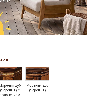
ния
Мореный дуб
Мореный дуб
(Черешня) с
(Черешня)
золочением