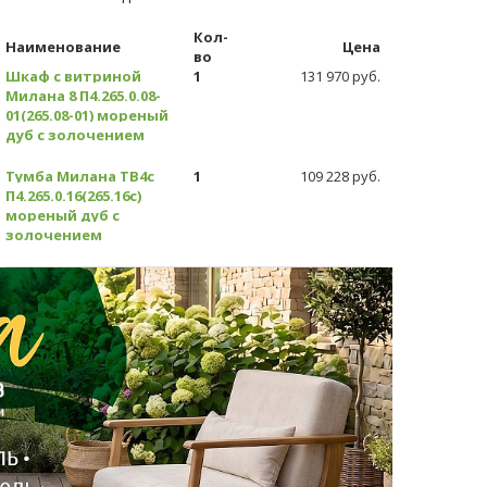
Кол-
Наименование
Цена
во
Шкаф с витриной
1
131 970 руб.
Милана 8 П4.265.0.08-
01(265.08-01) мореный
дуб с золочением
Тумба Милана ТВ4с
1
109 228 руб.
П4.265.0.16(265.16с)
мореный дуб с
золочением