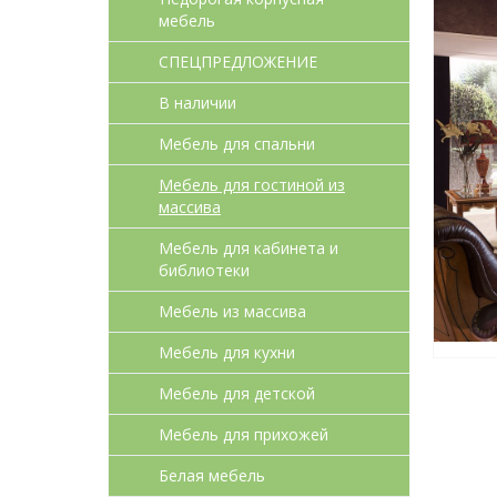
мебель
СПЕЦПРЕДЛОЖЕНИЕ
В наличии
Мебель для спальни
Мебель для гостиной из
массива
Мебель для кабинета и
библиотеки
Мебель из массива
Мебель для кухни
Мебель для детcкой
Мебель для прихожей
Белая мебель