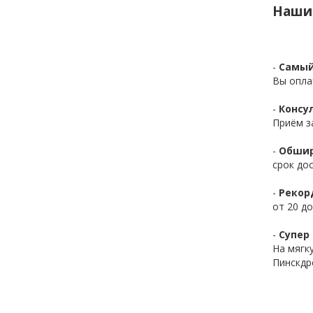
Наши
-
Самый
Вы опла
-
Консул
Приём з
-
Обшир
срок до
-
Рекор
от 20 до
-
Супер 
На мягк
Пинскдр