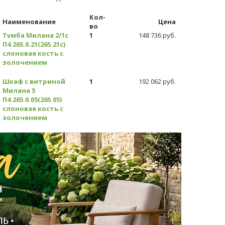
Кол-
Наименование
Цена
во
Тумба Милана 2/1с
1
148 736 руб.
П4.265.0.21(265.21с)
слоновая кость с
золочением
Шкаф с витриной
1
192 062 руб.
Милана 5
П4.265.0.05(265.05)
слоновая кость с
золочением