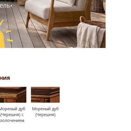
ния
Мореный дуб
Мореный дуб
(Черешня) с
(Черешня)
золочением