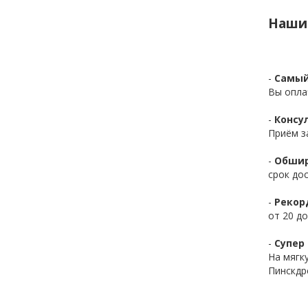
Наши
-
Самый
Вы опла
-
Консул
Приём з
-
Обшир
срок до
-
Рекор
от 20 до
-
Супер 
На мягк
Пинскдр