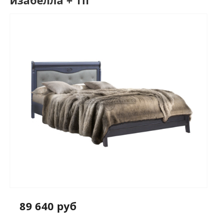
изабелла + тп
89 640 руб