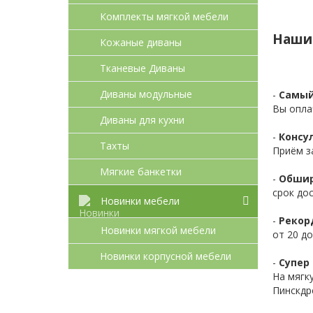
Комплекты мягкой мебели
Наши
Кожаные диваны
Тканевые Диваны
Диваны модульные
-
Самый
Вы опла
Диваны для кухни
-
Консул
Тахты
Приём з
Мягкие банкетки
-
Обшир
срок до
Новинки мебели
-
Рекор
Новинки мягкой мебели
от 20 до
Новинки корпусной мебели
-
Супер 
На мягк
Пинскдр