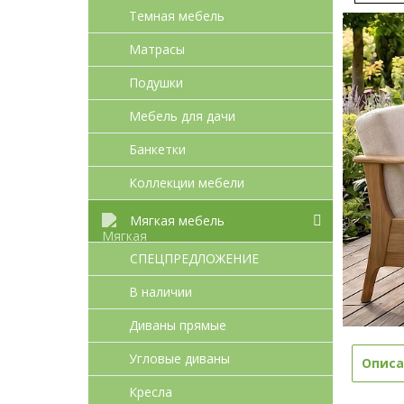
Темная мебель
Матрасы
Подушки
Мебель для дачи
Банкетки
Коллекции мебели
Мягкая мебель
СПЕЦПРЕДЛОЖЕНИЕ
В наличии
Диваны прямые
Угловые диваны
Описа
Кресла