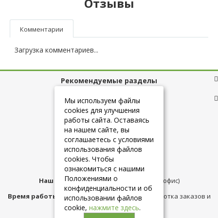
Отзывы
Комментарии
Загрузка комментариев...
Рекомендуемые разделы
Полезные ссылки
Мы используем файлы
cookies для улучшения
работы сайта. Оставаясь
на нашем сайте, вы
+7 (925) 084-10-60
соглашаетесь с условиями
использования файлов
cookies. Чтобы
info@belmebelshop.ru
ознакомиться с нашими
Положениями о
Наш адрес:
Москва
,
ул.Плещеева д.12 (офис)
конфиденциальности и об
Время работы магазина:
с 10:00 до 21:00 (обработка заказов и
использовании файлов
консультация)
cookie,
нажмите здесь
.