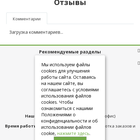
Отзывы
Комментарии
Загрузка комментариев...
Рекомендуемые разделы
Полезные ссылки
Мы используем файлы
cookies для улучшения
работы сайта. Оставаясь
на нашем сайте, вы
+7 (925) 084-10-60
соглашаетесь с условиями
использования файлов
cookies. Чтобы
info@belmebelshop.ru
ознакомиться с нашими
Положениями о
Наш адрес:
Москва
,
ул.Плещеева д.12 (офис)
конфиденциальности и об
Время работы магазина:
с 10:00 до 21:00 (обработка заказов и
использовании файлов
консультация)
cookie,
нажмите здесь
.