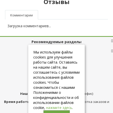
Отзывы
Комментарии
Загрузка комментариев...
Рекомендуемые разделы
Полезные ссылки
Мы используем файлы
cookies для улучшения
работы сайта. Оставаясь
на нашем сайте, вы
+7 (925) 084-10-60
соглашаетесь с условиями
использования файлов
cookies. Чтобы
info@belmebelshop.ru
ознакомиться с нашими
Положениями о
Наш адрес:
Москва
,
ул.Плещеева д.12 (офис)
конфиденциальности и об
Время работы магазина:
с 10:00 до 21:00 (обработка заказов и
использовании файлов
консультация)
cookie,
нажмите здесь
.