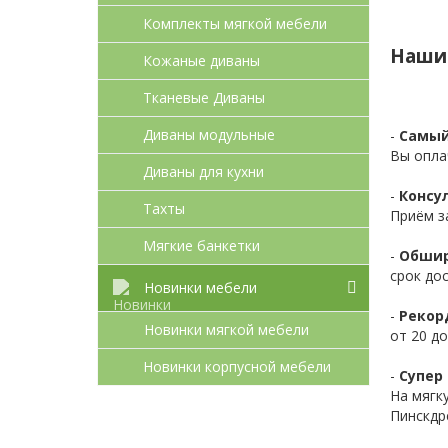
Комплекты мягкой мебели
Наши
Кожаные диваны
Тканевые Диваны
Диваны модульные
-
Самый
Вы опла
Диваны для кухни
-
Консул
Тахты
Приём з
Мягкие банкетки
-
Обшир
срок до
Новинки мебели
-
Рекор
Новинки мягкой мебели
от 20 до
Новинки корпусной мебели
-
Супер 
На мягк
Пинскдр