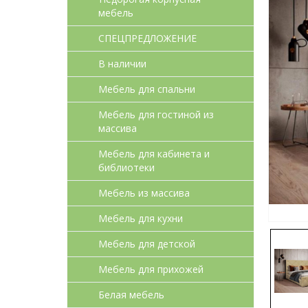
мебель
СПЕЦПРЕДЛОЖЕНИЕ
В наличии
Мебель для спальни
Мебель для гостиной из
массива
Мебель для кабинета и
библиотеки
Мебель из массива
Мебель для кухни
Мебель для детcкой
Мебель для прихожей
Белая мебель