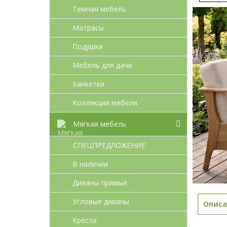
Темная мебель
Матрасы
Подушки
Мебель для дачи
Банкетки
Коллекции мебели
Мягкая мебель
СПЕЦПРЕДЛОЖЕНИЕ
В наличии
Диваны прямые
Угловые диваны
Описа
Кресла