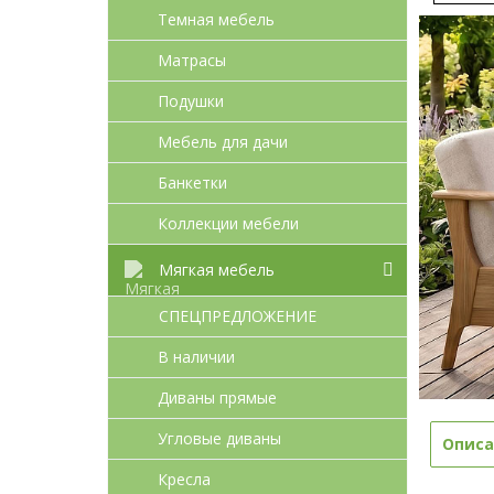
Темная мебель
Матрасы
Подушки
Мебель для дачи
Банкетки
Коллекции мебели
Мягкая мебель
СПЕЦПРЕДЛОЖЕНИЕ
В наличии
Диваны прямые
Угловые диваны
Описа
Кресла