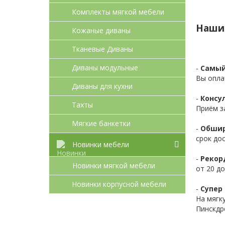
Комплекты мягкой мебели
Наши
Кожаные диваны
Тканевые Диваны
Диваны модульные
-
Самый
Вы опла
Диваны для кухни
-
Консул
Тахты
Приём з
Мягкие банкетки
-
Обшир
срок до
Новинки мебели
-
Рекор
Новинки мягкой мебели
от 20 до
Новинки корпусной мебели
-
Супер 
На мягк
Пинскдр