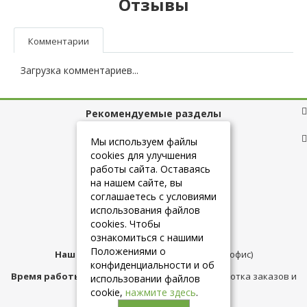
Отзывы
Комментарии
Загрузка комментариев...
Рекомендуемые разделы
Полезные ссылки
Мы используем файлы
cookies для улучшения
работы сайта. Оставаясь
на нашем сайте, вы
+7 (925) 084-10-60
соглашаетесь с условиями
использования файлов
cookies. Чтобы
info@belmebelshop.ru
ознакомиться с нашими
Положениями о
Наш адрес:
Москва
,
ул.Плещеева д.12 (офис)
конфиденциальности и об
Время работы магазина:
с 10:00 до 21:00 (обработка заказов и
использовании файлов
консультация)
cookie,
нажмите здесь
.