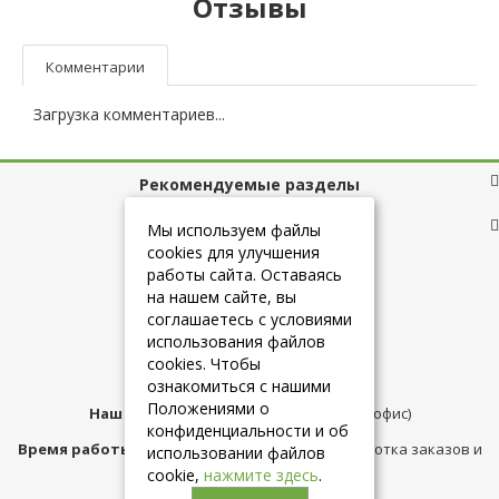
Отзывы
Комментарии
Загрузка комментариев...
Рекомендуемые разделы
Полезные ссылки
Мы используем файлы
cookies для улучшения
работы сайта. Оставаясь
на нашем сайте, вы
+7 (925) 084-10-60
соглашаетесь с условиями
использования файлов
cookies. Чтобы
info@belmebelshop.ru
ознакомиться с нашими
Положениями о
Наш адрес:
Москва
,
ул.Плещеева д.12 (офис)
конфиденциальности и об
Время работы магазина:
с 10:00 до 21:00 (обработка заказов и
использовании файлов
консультация)
cookie,
нажмите здесь
.