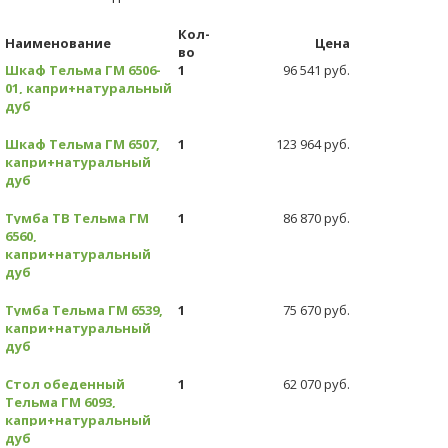
Кол-
Наименование
Цена
во
Шкаф Тельма ГМ 6506-
1
96 541 руб.
01, капри+натуральный
дуб
Шкаф Тельма ГМ 6507,
1
123 964 руб.
капри+натуральный
дуб
Тумба ТВ Тельма ГМ
1
86 870 руб.
6560,
капри+натуральный
дуб
Тумба Тельма ГМ 6539,
1
75 670 руб.
капри+натуральный
дуб
Стол обеденный
1
62 070 руб.
Тельма ГМ 6093,
капри+натуральный
дуб