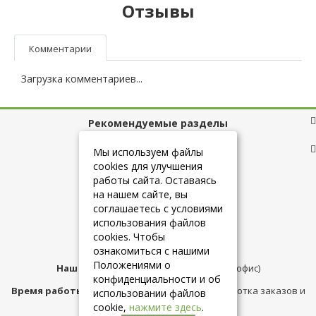
Отзывы
Комментарии
Загрузка комментариев...
Рекомендуемые разделы
Полезные ссылки
Мы используем файлы
cookies для улучшения
работы сайта. Оставаясь
на нашем сайте, вы
+7 (925) 084-10-60
соглашаетесь с условиями
использования файлов
cookies. Чтобы
info@belmebelshop.ru
ознакомиться с нашими
Положениями о
Наш адрес:
Москва
,
ул.Плещеева д.12 (офис)
конфиденциальности и об
Время работы магазина:
с 10:00 до 21:00 (обработка заказов и
использовании файлов
консультация)
cookie,
нажмите здесь
.