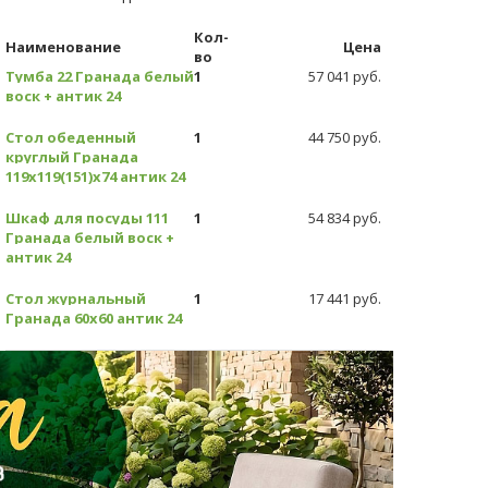
Кол-
Наименование
Цена
во
Тумба 22 Гранада белый
1
57 041 руб.
воск + антик 24
Стол обеденный
1
44 750 руб.
круглый Гранада
119х119(151)х74 антик 24
Шкаф для посуды 111
1
54 834 руб.
Гранада белый воск +
антик 24
Стол журнальный
1
17 441 руб.
Гранада 60х60 антик 24