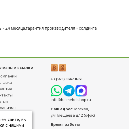
 - 24 месяца.гарантия производителя - холдинга
лезные ссылки
компании
+7 (925) 084-10-60
ставка
рантия
нтакты
info@belmebelshop.ru
атьи
ханизмы
Наш адрес:
Москва
,
ансформации
ул.Плещеева д.12 (офис)
шем сайте, вы
бличная оферта
Время работы
ся с нашими