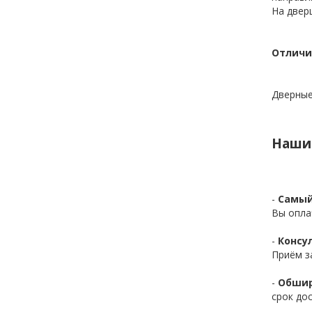
На двер
Отличи
Дверные
Наши
-
Самый
Вы опла
-
Консул
Приём з
-
Обшир
срок до