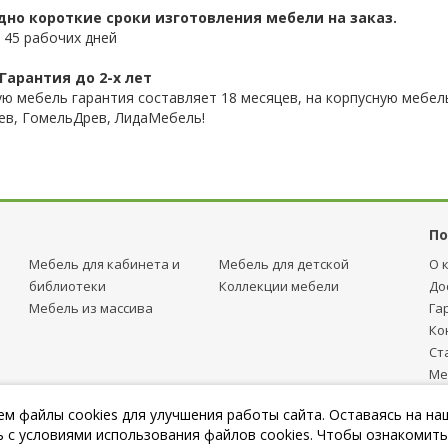
дно короткие сроки изготовления мебели на заказ.
 45 рабочих дней
Гарантия до 2-х лет
ую мебель гарантия составляет 18 месяцев, на корпусную мебель
ев, ГомельДрев, ЛидаМебель!
По
Мебель для кабинета и
Мебель для детcкой
О 
библиотеки
Коллекции мебели
До
Мебель из массива
Га
Ко
Ст
Ме
тр
м файлы cookies для улучшения работы сайта. Оставаясь на на
Пу
 с условиями использования файлов cookies. Чтобы ознакомить