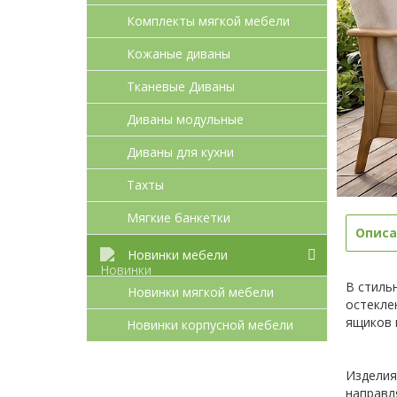
Комплекты мягкой мебели
Кожаные диваны
Тканевые Диваны
Диваны модульные
Диваны для кухни
Тахты
Мягкие банкетки
Описа
Новинки мебели
В стиль
Новинки мягкой мебели
остекле
ящиков 
Новинки корпусной мебели
Изделия
направл