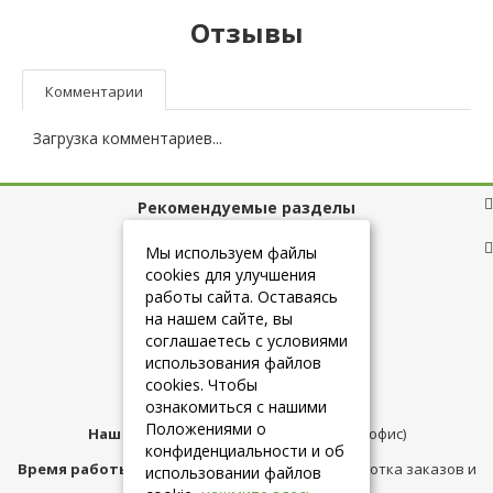
Отзывы
Комментарии
Загрузка комментариев...
Рекомендуемые разделы
Полезные ссылки
Мы используем файлы
cookies для улучшения
работы сайта. Оставаясь
на нашем сайте, вы
+7 (925) 084-10-60
соглашаетесь с условиями
использования файлов
cookies. Чтобы
info@belmebelshop.ru
ознакомиться с нашими
Положениями о
Наш адрес:
Москва
,
ул.Плещеева д.12 (офис)
конфиденциальности и об
Время работы магазина:
с 10:00 до 21:00 (обработка заказов и
использовании файлов