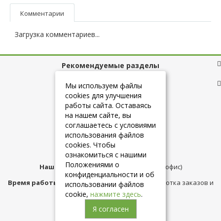
Комментарии
Загрузка комментариев...
Рекомендуемые разделы
Полезные ссылки
Мы используем файлы
cookies для улучшения
работы сайта. Оставаясь
на нашем сайте, вы
+7 (925) 084-10-60
соглашаетесь с условиями
использования файлов
cookies. Чтобы
info@belmebelshop.ru
ознакомиться с нашими
Положениями о
Наш адрес:
Москва
,
ул.Плещеева д.12 (офис)
конфиденциальности и об
Время работы магазина:
с 10:00 до 21:00 (обработка заказов и
использовании файлов
консультация)
cookie,
нажмите здесь
.
Я согласен