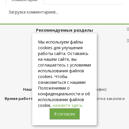
Загрузка комментариев...
Рекомендуемые разделы
Полезные ссылки
Мы используем файлы
cookies для улучшения
работы сайта. Оставаясь
на нашем сайте, вы
+7 (925) 084-10-60
соглашаетесь с условиями
использования файлов
cookies. Чтобы
info@belmebelshop.ru
ознакомиться с нашими
Положениями о
Наш адрес:
Москва
,
ул.Плещеева д.12 (офис)
конфиденциальности и об
Время работы магазина:
с 10:00 до 21:00 (обработка заказов и
использовании файлов
консультация)
cookie,
нажмите здесь
.
Я согласен