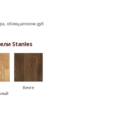
ера, облиц.шпоном дуб
ели Stanles
Венге
ьный