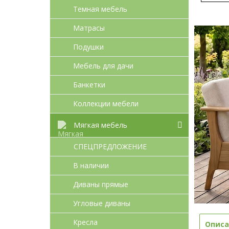
Темная мебель
Матрасы
Подушки
Мебель для дачи
Банкетки
Коллекции мебели
Мягкая мебель
СПЕЦПРЕДЛОЖЕНИЕ
В наличии
Диваны прямые
Угловые диваны
Кресла
Описа