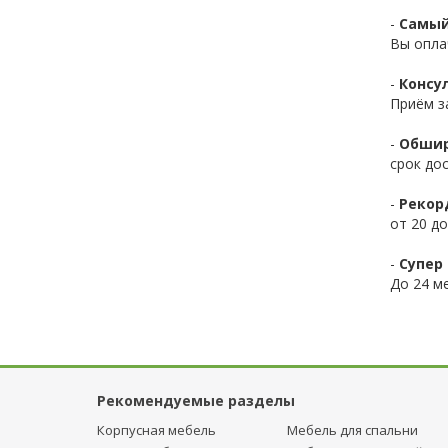
-
Самый
Вы опла
-
Консул
Приём з
-
Обшир
срок до
-
Рекор
от 20 до
-
Супер 
До 24 ме
Рекомендуемые разделы
Корпусная мебель
Мебель для спальни