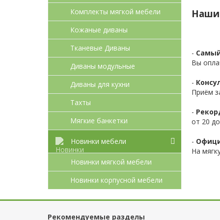
Комплекты мягкой мебели
Наши
Кожаные диваны
Тканевые Диваны
-
Самый
Вы опла
Диваны модульные
-
Консул
Диваны для кухни
Приём з
Тахты
-
Рекор
Мягкие банкетки
от 20 до
-
Офици
Новинки мебели
На мягк
Новинки мягкой мебели
Новинки корпусной мебели
Рекомендуемые разделы