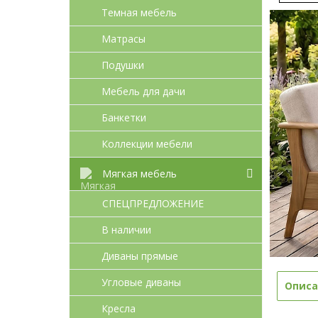
Темная мебель
Матрасы
Подушки
Мебель для дачи
Банкетки
Коллекции мебели
Мягкая мебель
СПЕЦПРЕДЛОЖЕНИЕ
В наличии
Диваны прямые
Угловые диваны
Описа
Кресла