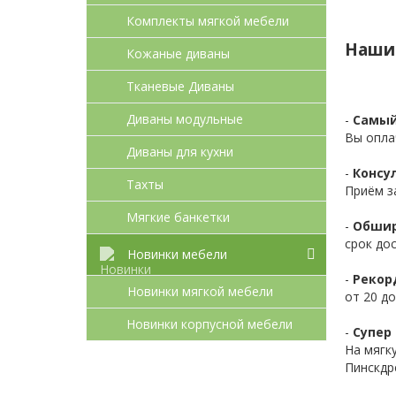
Комплекты мягкой мебели
Наши
Кожаные диваны
Тканевые Диваны
Диваны модульные
-
Самый
Вы опла
Диваны для кухни
-
Консул
Тахты
Приём з
Мягкие банкетки
-
Обшир
срок до
Новинки мебели
-
Рекор
Новинки мягкой мебели
от 20 до
Новинки корпусной мебели
-
Супер 
На мягк
Пинскдр