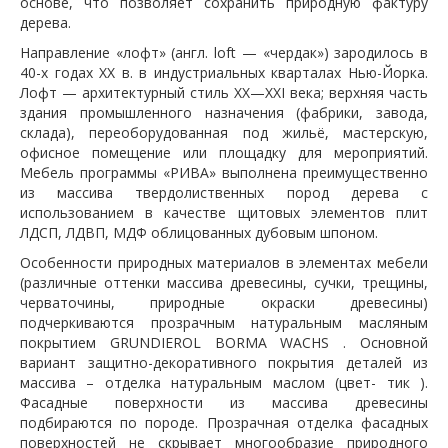
основе, что позволяет сохранить природную фактуру
дерева.
Направление «лофт» (англ. loft — «чердак») зародилось в
40-х годах XX в. в индустриальных кварталах Нью-Йорка.
Лофт — архитектурный стиль XX—XXI века; верхняя часть
здания промышленного назначения (фабрики, завода,
склада), переоборудованная под жильё, мастерскую,
офисное помещение или площадку для мероприятий.
Мебель программы «РИВА» выполнена преимущественно
из массива твердолиственных пород дерева с
использованием в качестве щитовых элементов плит
ЛДСП, ЛДВП, МДФ облицованных дубовым шпоном.
Особенности природных материалов в элементах мебели
(различные оттенки массива древесины, сучки, трещины,
черваточины, природные окраски древесины)
подчеркиваются прозрачным натуральным масляным
покрытием GRUNDIEROL BORMA WACHS . Основной
вариант защитно-декоративного покрытия деталей из
массива – отделка натуральным маслом (цвет- тик ).
Фасадные поверхности из массива древесины
подбираются по породе. Прозрачная отделка фасадных
поверхностей не скрывает многообразие природного