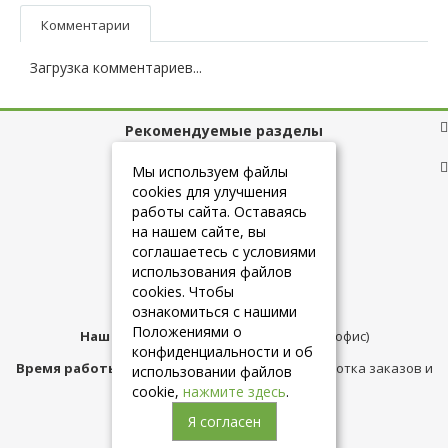
Комментарии
Загрузка комментариев...
Рекомендуемые разделы
Полезные ссылки
Мы используем файлы
cookies для улучшения
работы сайта. Оставаясь
на нашем сайте, вы
+7 (925) 084-10-60
соглашаетесь с условиями
использования файлов
cookies. Чтобы
info@belmebelshop.ru
ознакомиться с нашими
Положениями о
Наш адрес:
Москва
,
ул.Плещеева д.12 (офис)
конфиденциальности и об
Время работы магазина:
с 10:00 до 21:00 (обработка заказов и
использовании файлов
консультация)
cookie,
нажмите здесь
.
Я согласен