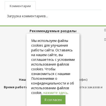
Комментарии
Загрузка комментариев...
Рекомендуемые разделы
Полезные ссылки
Мы используем файлы
cookies для улучшения
работы сайта. Оставаясь
на нашем сайте, вы
+7 (925) 084-10-60
соглашаетесь с условиями
использования файлов
cookies. Чтобы
info@belmebelshop.ru
ознакомиться с нашими
Положениями о
Наш адрес:
Москва
,
ул.Плещеева д.12 (офис)
конфиденциальности и об
Время работы магазина:
с 10:00 до 21:00 (обработка заказов и
использовании файлов
консультация)
cookie,
нажмите здесь
.
Я согласен