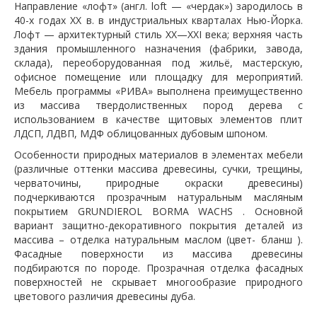
Направление «лофт» (англ. loft — «чердак») зародилось в
40-х годах XX в. в индустриальных кварталах Нью-Йорка.
Лофт — архитектурный стиль XX—XXI века; верхняя часть
здания промышленного назначения (фабрики, завода,
склада), переоборудованная под жильё, мастерскую,
офисное помещение или площадку для мероприятий.
Мебель программы «РИВА» выполнена преимущественно
из массива твердолиственных пород дерева с
использованием в качестве щитовых элементов плит
ЛДСП, ЛДВП, МДФ облицованных дубовым шпоном.
Особенности природных материалов в элементах мебели
(различные оттенки массива древесины, сучки, трещины,
черваточины, природные окраски древесины)
подчеркиваются прозрачным натуральным масляным
покрытием GRUNDIEROL BORMA WACHS . Основной
вариант защитно-декоративного покрытия деталей из
массива – отделка натуральным маслом (цвет- бланш ).
Фасадные поверхности из массива древесины
подбираются по породе. Прозрачная отделка фасадных
поверхностей не скрывает многообразие природного
цветового различия древесины дуба.